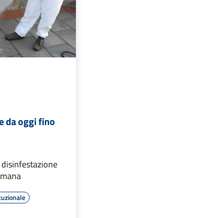
e da oggi fino
i disinfestazione
timana
tuzionale