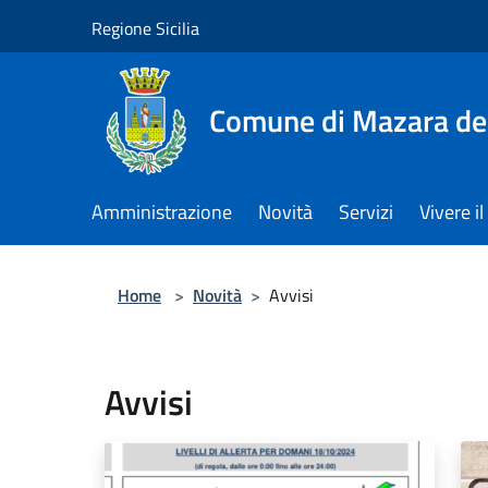
Salta al contenuto principale
Regione Sicilia
Comune di Mazara del
Amministrazione
Novità
Servizi
Vivere 
Home
>
Novità
>
Avvisi
Avvisi