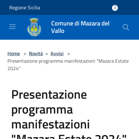
Salta al contenuto principale
Regione Sicilia
Comune di Mazara del
Vallo
Home
>
Novità
>
Avvisi
>
Presentazione programma manifestazioni "Mazara Estate
2024"
Presentazione
programma
manifestazioni
"Mazara Estate 2024"