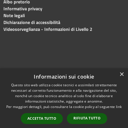
Albo pretorio
Informativa privacy
Note legali
Dichiarazione di accessibilità
Videosorveglianza - Informazioni di Livello 2
×
Informazioni sui cookie
Questo sito web utilizza cookie tecnici e assimilati strettamente
necessari al corretto funzionamento e alla navigazione del sito,
RSS
Copyright © 2024 •
nonché un cookie tecnico analitico al solo fine di elaborare
Accessibilità
Comune di Mazara del
informazioni statistiche, aggregate e anonime.
Per maggiori dettagli, può consultare la cookie policy al seguente
link
Privacy
Vallo
• Powered
Cookie
by
Municipium
•
Redazione
RIFIUTA TUTTO
ACCETTA TUTTO
Mappa del sito