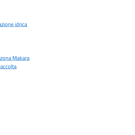
azione idrica
n zona Makara
raccolta