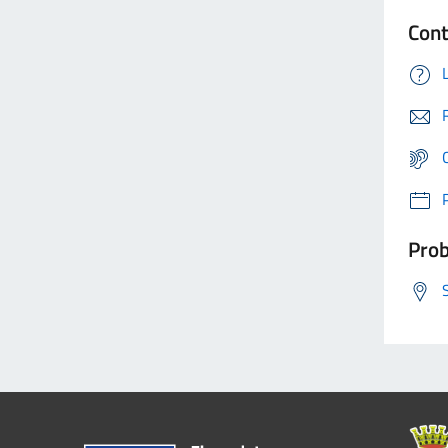
Cont
Prob