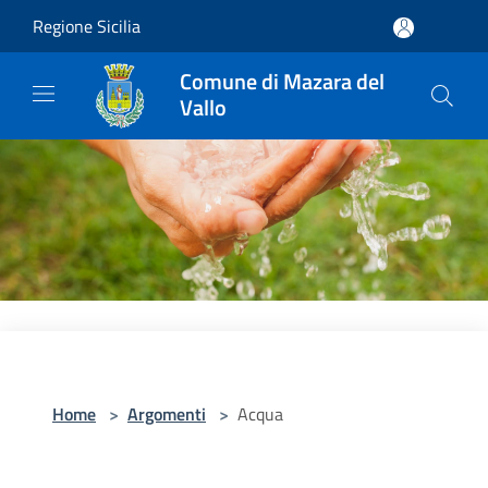
Salta al contenuto principale
Regione Sicilia
Comune di Mazara del
Vallo
Home
>
Argomenti
>
Acqua