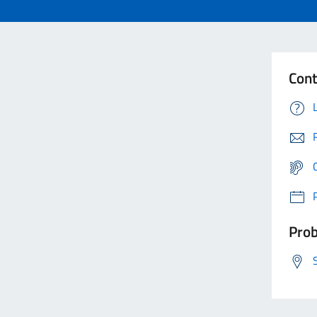
Cont
Prob