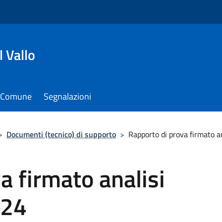
 Vallo
il Comune
Segnalazioni
>
Documenti (tecnico) di supporto
>
Rapporto di prova firmato 
a firmato analisi
024