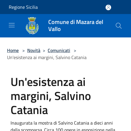
Salta al contenuto principale
Regione Sicilia
Comune di Mazara del
Vallo
Home
>
Novità
>
Comunicati
>
Un'esistenza ai margini, Salvino Catania
Un'esistenza ai
margini, Salvino
Catania
Inaugurata la mostra di Salvino Catania a dieci anni
dalla scomparsa. Circa 100 opere in esposizione nella