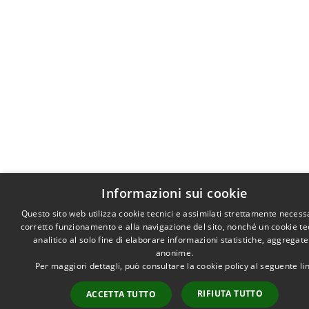
Informazioni sui cookie
Questo sito web utilizza cookie tecnici e assimilati strettamente necessa
corretto funzionamento e alla navigazione del sito, nonché un cookie te
analitico al solo fine di elaborare informazioni statistiche, aggregate
anonime.
Per maggiori dettagli, può consultare la cookie policy al seguente
li
RIFIUTA TUTTO
ACCETTA TUTTO