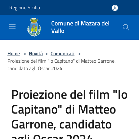
Salta al contenuto principale
Regione Sicilia
Comune di Mazara del
Vallo
Home
>
Novità
>
Comunicati
>
Proiezione del film "Io Capitano" di Matteo Garrone,
candidato agli Oscar 2024
Proiezione del film "Io
Capitano" di Matteo
Garrone, candidato
agli Oscar 2024