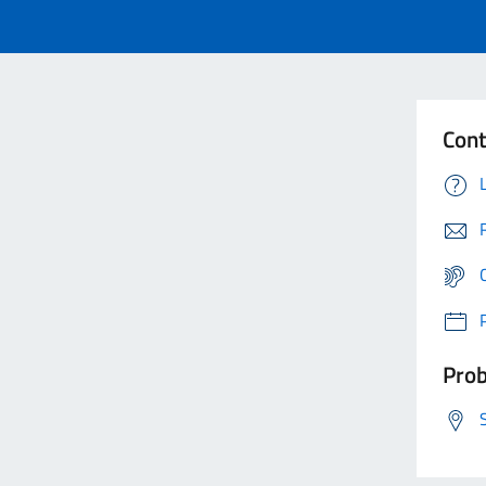
Cont
Prob