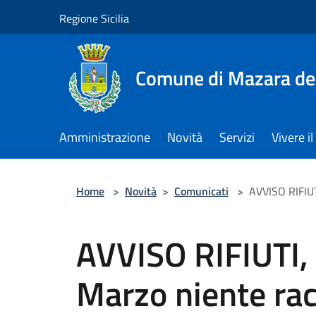
Salta al contenuto principale
Regione Sicilia
Comune di Mazara del
Amministrazione
Novità
Servizi
Vivere 
Home
>
Novità
>
Comunicati
>
AVVISO RIFIUT
AVVISO RIFIUTI,
Marzo niente ra