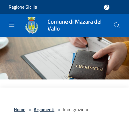
Salta al contenuto principale
Regione Sicilia
Comune di Mazara del
Vallo
Home
>
Argomenti
>
Immigrazione