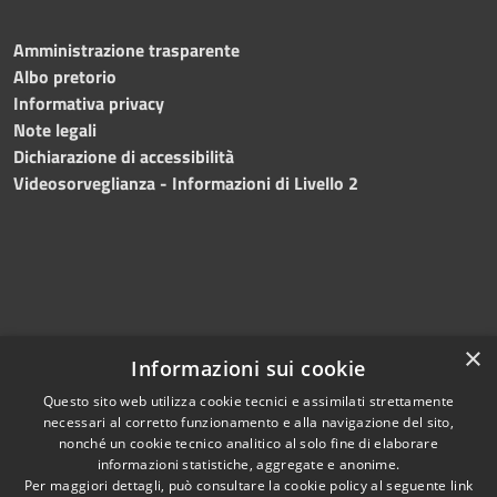
Amministrazione trasparente
Albo pretorio
Informativa privacy
Note legali
Dichiarazione di accessibilità
Videosorveglianza - Informazioni di Livello 2
×
Informazioni sui cookie
Questo sito web utilizza cookie tecnici e assimilati strettamente
necessari al corretto funzionamento e alla navigazione del sito,
RSS
Copyright © 2024 •
nonché un cookie tecnico analitico al solo fine di elaborare
Accessibilità
Comune di Mazara del
informazioni statistiche, aggregate e anonime.
Per maggiori dettagli, può consultare la cookie policy al seguente
link
Privacy
Vallo
• Powered