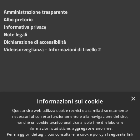
Amministrazione trasparente
Albo pretorio
Informativa privacy
Note legali
Dichiarazione di accessibilità
Videosorveglianza - Informazioni di Livello 2
×
Informazioni sui cookie
Questo sito web utilizza cookie tecnici e assimilati strettamente
necessari al corretto funzionamento e alla navigazione del sito,
RSS
Copyright © 2024 •
nonché un cookie tecnico analitico al solo fine di elaborare
Accessibilità
Comune di Mazara del
informazioni statistiche, aggregate e anonime.
Per maggiori dettagli, può consultare la cookie policy al seguente
link
Privacy
Vallo
• Powered