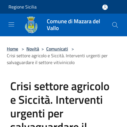
Salta al contenuto principale
Regione Sicilia
Comune di Mazara del
Vallo
Home
>
Novità
>
Comunicati
>
Crisi settore agricolo e Siccità. Interventi urgenti per
salvaguardare il settore vitivinicolo
Crisi settore agricolo
e Siccità. Interventi
urgenti per
salvaguardare il