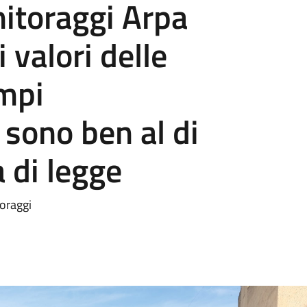
onitoraggi Arpa
 valori delle
ampi
 sono ben al di
a di legge
toraggi