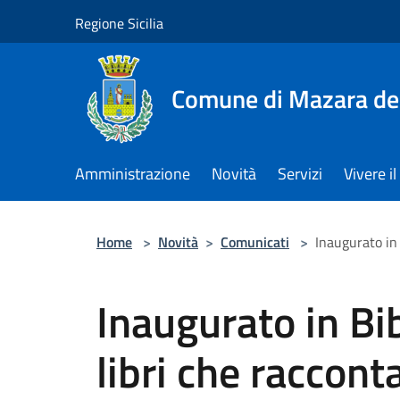
Salta al contenuto principale
Regione Sicilia
Comune di Mazara del
Amministrazione
Novità
Servizi
Vivere 
Home
>
Novità
>
Comunicati
>
Inaugurato in 
Inaugurato in Bib
libri che raccon