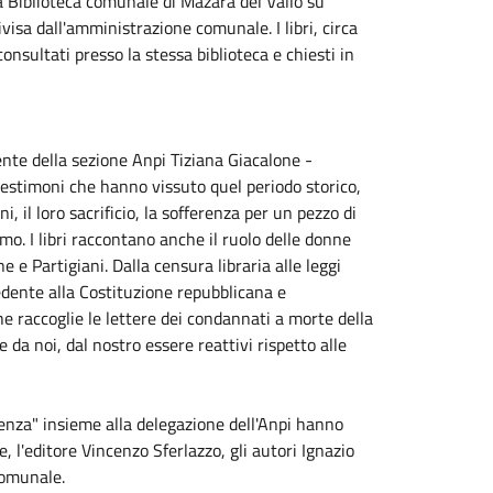
la Biblioteca comunale di Mazara del Vallo su
visa dall'amministrazione comunale. I libri, circa
nsultati presso la stessa biblioteca e chiesti in
dente della sezione Anpi Tiziana Giacalone -
 testimoni che hanno vissuto quel periodo storico,
 il loro sacrificio, la sofferenza per un pezzo di
smo. I libri raccontano anche il ruolo delle donne
 e Partigiani. Dalla censura libraria alle leggi
ecedente alla Costituzione repubblicana e
he raccoglie le lettere dei condannati a morte della
 da noi, dal nostro essere reattivi rispetto alle
tenza" insieme alla delegazione dell'Anpi hanno
, l'editore Vincenzo Sferlazzo, gli autori Ignazio
 comunale.