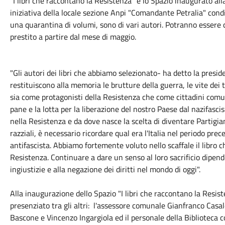
"I libri che raccontano la Resistenza" è lo Spazio inaugurato al
iniziativa della locale sezione Anpi "Comandante Petralia" condi
una quarantina di volumi, sono di vari autori. Potranno essere co
prestito a partire dal mese di maggio.
"Gli autori dei libri che abbiamo selezionato- ha detto la presi
restituiscono alla memoria le brutture della guerra, le vite dei
sia come protagonisti della Resistenza che come cittadini comuni,
pane e la lotta per la liberazione del nostro Paese dal nazifasci
nella Resistenza e da dove nasce la scelta di diventare Partigiane
razziali, è necessario ricordare qual era l'Italia nel periodo pr
antifascista. Abbiamo fortemente voluto nello scaffale il libro c
Resistenza. Continuare a dare un senso al loro sacrificio dipende
ingiustizie e alla negazione dei diritti nel mondo di oggi".
Alla inaugurazione dello Spazio "I libri che raccontano la Resis
presenziato tra gli altri: l'assessore comunale Gianfranco Casale
Bascone e Vincenzo Ingargiola ed il personale della Biblioteca