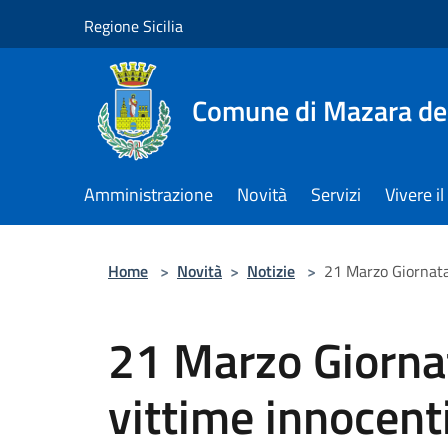
Salta al contenuto principale
Regione Sicilia
Comune di Mazara del
Amministrazione
Novità
Servizi
Vivere 
Home
>
Novità
>
Notizie
>
21 Marzo Giornata
21 Marzo Giorna
vittime innocent