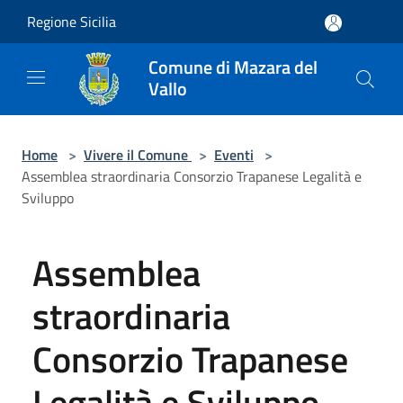
Salta al contenuto principale
Regione Sicilia
Comune di Mazara del
Vallo
Home
>
Vivere il Comune
>
Eventi
>
Assemblea straordinaria Consorzio Trapanese Legalità e
Sviluppo
Assemblea
straordinaria
Consorzio Trapanese
Legalità e Sviluppo