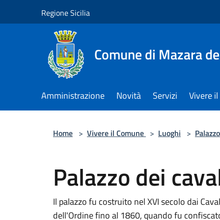
Salta al contenuto principale
Regione Sicilia
Comune di Mazara del
Amministrazione
Novità
Servizi
Vivere 
Home
>
Vivere il Comune
>
Luoghi
>
Palazzo
Palazzo dei caval
Il palazzo fu costruito nel XVI secolo dai Caval
dell'Ordine fino al 1860, quando fu confiscato