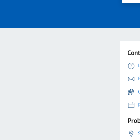
Cont
Prob