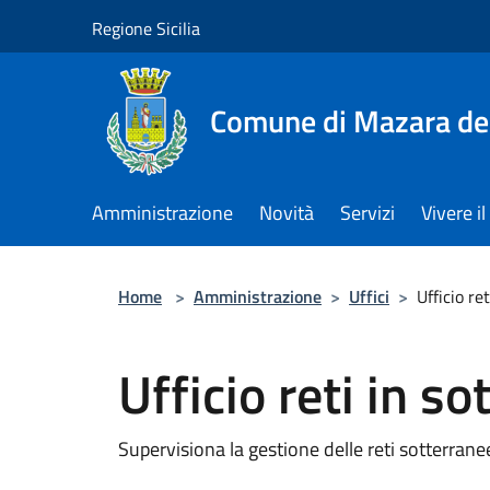
Salta al contenuto principale
Regione Sicilia
Comune di Mazara del
Amministrazione
Novità
Servizi
Vivere 
Home
>
Amministrazione
>
Uffici
>
Ufficio re
Ufficio reti in s
Supervisiona la gestione delle reti sotterranee,