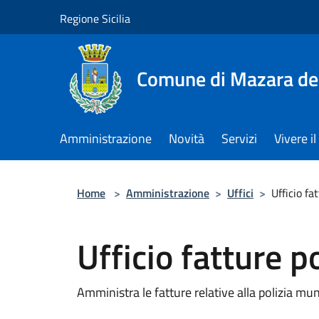
Salta al contenuto principale
Regione Sicilia
Comune di Mazara del
Amministrazione
Novità
Servizi
Vivere 
Home
>
Amministrazione
>
Uffici
>
Ufficio fa
Ufficio fatture p
Amministra le fatture relative alla polizia mun