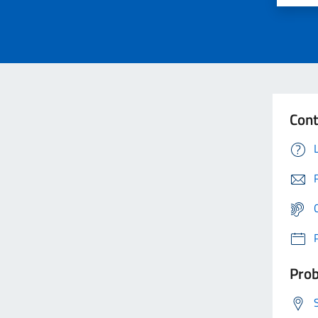
Cont
Prob