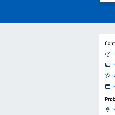
Cont
Prob