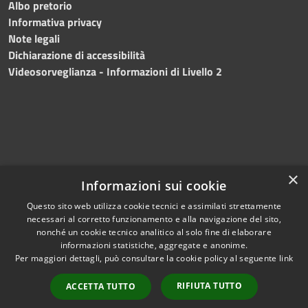
Albo pretorio
Informativa privacy
Note legali
Dichiarazione di accessibilità
Videosorveglianza - Informazioni di Livello 2
×
Informazioni sui cookie
Questo sito web utilizza cookie tecnici e assimilati strettamente
necessari al corretto funzionamento e alla navigazione del sito,
RSS
Copyright © 2024 •
nonché un cookie tecnico analitico al solo fine di elaborare
Accessibilità
Comune di Mazara del
informazioni statistiche, aggregate e anonime.
Per maggiori dettagli, può consultare la cookie policy al seguente
link
Privacy
Vallo
• Powered
Cookie
by
Municipium
•
Redazione
RIFIUTA TUTTO
ACCETTA TUTTO
Mappa del sito