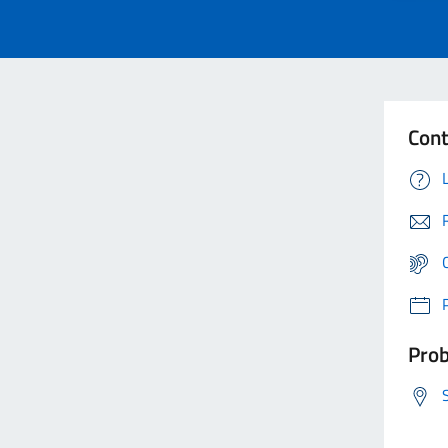
Cont
Prob