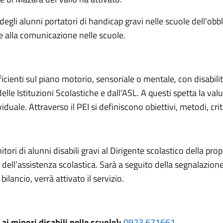
degli alunni portatori di handicap gravi nelle scuole dell'obbl
e alla comunicazione nelle scuole.
ficienti sul piano motorio, sensoriale o mentale, con disabilit
e Istituzioni Scolastiche e dall’ASL. A questi spetta la valu
uale. Attraverso il PEI si definiscono obiettivi, metodi, crite
ori di alunni disabili gravi al Dirigente scolastico della pro
o dell’assistenza scolastica. Sarà a seguito della segnalazione
ilancio, verrà attivato il servizio.
ai minori disabili nelle scuole):
0923 671661