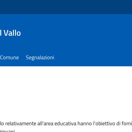
 Vallo
il Comune
Segnalazioni
llo relativamente all'area educativa hanno l’obiettivo di for
 giovani.