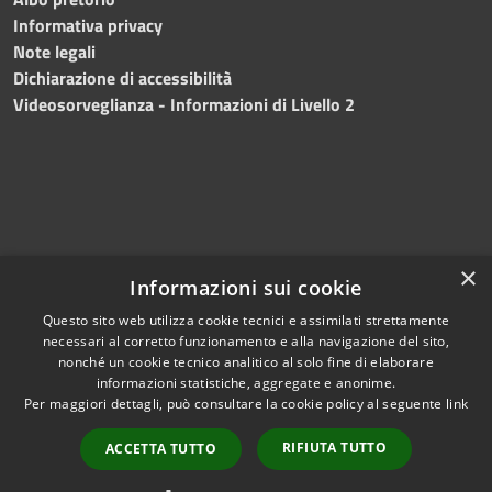
Informativa privacy
Note legali
Dichiarazione di accessibilità
Videosorveglianza - Informazioni di Livello 2
×
Informazioni sui cookie
Questo sito web utilizza cookie tecnici e assimilati strettamente
necessari al corretto funzionamento e alla navigazione del sito,
RSS
Copyright © 2024 •
nonché un cookie tecnico analitico al solo fine di elaborare
Accessibilità
Comune di Mazara del
informazioni statistiche, aggregate e anonime.
Per maggiori dettagli, può consultare la cookie policy al seguente
link
Privacy
Vallo
• Powered
Cookie
by
Municipium
•
Redazione
RIFIUTA TUTTO
ACCETTA TUTTO
Mappa del sito