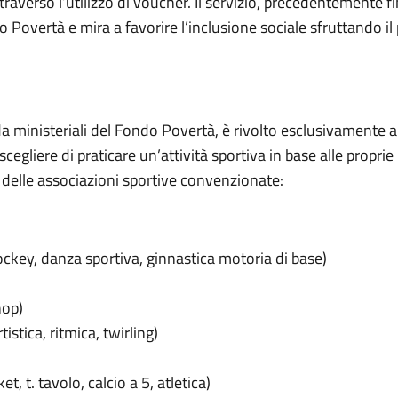
ttraverso l’utilizzo di voucher. Il servizio, precedentemente 
o Povertà e mira a favorire l’inclusione sociale sfruttando il
da ministeriali del Fondo Povertà, è rivolto esclusivamente al
cegliere di praticare un’attività sportiva in base alle proprie
 delle associazioni sportive convenzionate:
ockey, danza sportiva, ginnastica motoria di base)
hop)
istica, ritmica, twirling)
 t. tavolo, calcio a 5, atletica)