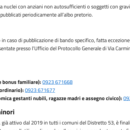
 a nuclei con anziani non autosufficienti o soggetti con gravi 
pubblicati periodicamente all’albo pretorio.
o in caso di pubblicazione di bando specifico, fatta eccezion
entate presso l’Ufficio del Protocollo Generale di Via Carmine
 bonus familiare):
0923 671668
ordinario):
0923 671677
mica gestanti nubili, ragazze madri e assegno civico):
09
inori
 già attivo dal 2019 in tutti i comuni del Distretto 53, è fina