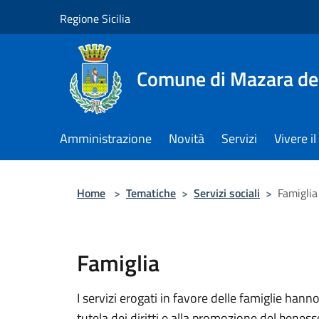
Salta al contenuto principale
Regione Sicilia
Comune di Mazara del
Amministrazione
Novità
Servizi
Vivere 
Home
>
Tematiche
>
Servizi sociali
>
Famiglia
Famiglia
I servizi erogati in favore delle famiglie hann
tutela dei diritti e alla promozione del beness