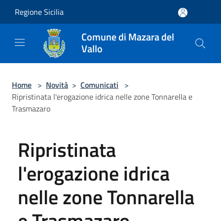
Salta al contenuto principale
Regione Sicilia
Comune di Mazara del
Vallo
Home
>
Novità
>
Comunicati
>
Ripristinata l'erogazione idrica nelle zone Tonnarella e
Trasmazaro
Ripristinata
l'erogazione idrica
nelle zone Tonnarella
e Trasmazaro