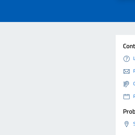
Cont
Prob