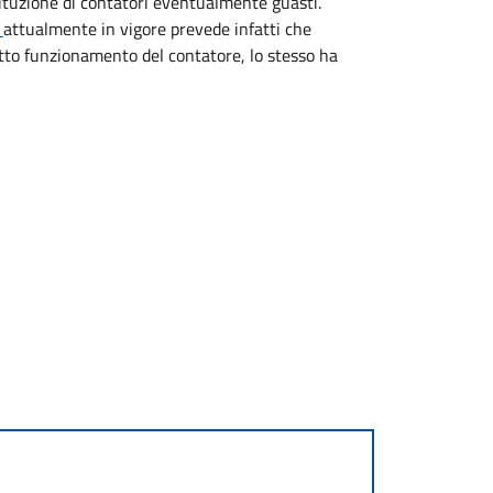
stituzione di contatori eventualmente guasti.
e
attualmente in vigore prevede infatti che
fetto funzionamento del contatore, lo stesso ha