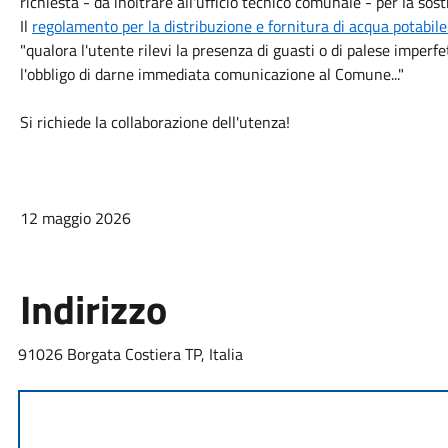
richiesta - da inoltrare all'ufficio tecnico comunale - per la so
Il
regolamento per la distribuzione e fornitura di acqua potabil
"qualora l'utente rilevi la presenza di guasti o di palese imper
l'obbligo di darne immediata comunicazione al Comune..."
Si richiede la collaborazione dell'utenza!
12 maggio 2026
Indirizzo
91026 Borgata Costiera TP, Italia