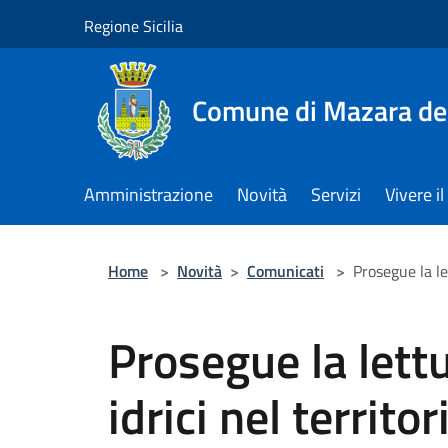
Salta al contenuto principale
Regione Sicilia
Comune di Mazara del
Amministrazione
Novità
Servizi
Vivere 
Home
>
Novità
>
Comunicati
>
Prosegue la le
Prosegue la lettu
idrici nel territo