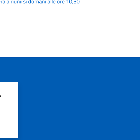
à a riunirsi domani alle ore 10,30
?