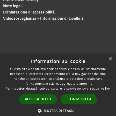
Note legali
Dichiarazione di accessibilità
Videosorveglianza - Informazioni di Livello 2
×
Informazioni sui cookie
Questo sito web utilizza cookie tecnici e assimilati strettamente
necessari al corretto funzionamento e alla navigazione del sito,
RSS
Copyright © 2024 •
nonché un cookie tecnico analitico al solo fine di elaborare
Accessibilità
Comune di Mazara del
informazioni statistiche, aggregate e anonime.
Per maggiori dettagli, può consultare la cookie policy al seguente
link
Privacy
Vallo
• Powered
Cookie
by
Municipium
•
Redazione
RIFIUTA TUTTO
ACCETTA TUTTO
Mappa del sito
Fatturazione Elettronica
MOSTRA DETTAGLI