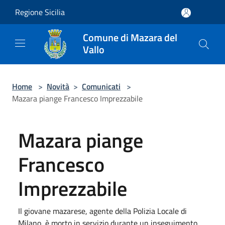
Salta al contenuto principale
Regione Sicilia
Comune di Mazara del
Vallo
Home
>
Novità
>
Comunicati
>
Mazara piange Francesco Imprezzabile
Mazara piange
Francesco
Imprezzabile
Il giovane mazarese, agente della Polizia Locale di
Milano, è morto in servizio durante un inseguimento