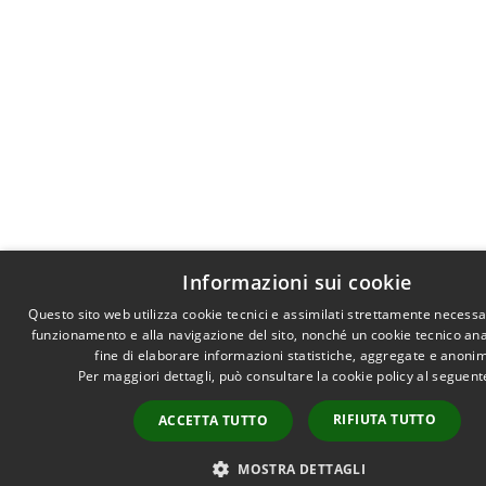
Informazioni sui cookie
Questo sito web utilizza cookie tecnici e assimilati strettamente necessar
funzionamento e alla navigazione del sito, nonché un cookie tecnico anal
fine di elaborare informazioni statistiche, aggregate e anoni
Per maggiori dettagli, può consultare la cookie policy al seguen
RIFIUTA TUTTO
ACCETTA TUTTO
MOSTRA DETTAGLI