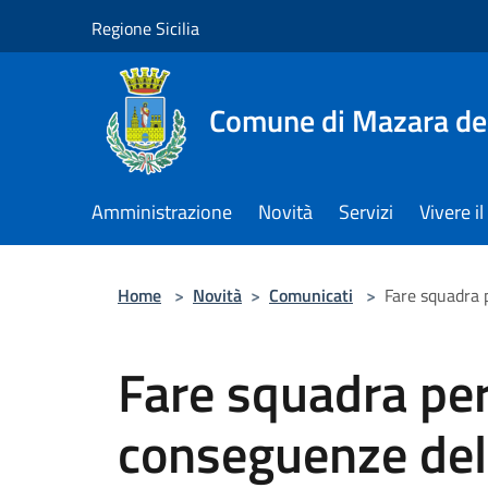
Salta al contenuto principale
Regione Sicilia
Comune di Mazara del
Amministrazione
Novità
Servizi
Vivere 
Home
>
Novità
>
Comunicati
>
Fare squadra p
Fare squadra per
conseguenze della