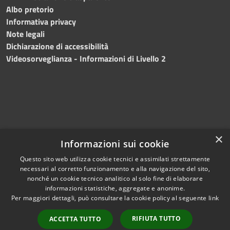
Albo pretorio
Informativa privacy
Note legali
Dichiarazione di accessibilità
Videosorveglianza - Informazioni di Livello 2
×
Informazioni sui cookie
Questo sito web utilizza cookie tecnici e assimilati strettamente
necessari al corretto funzionamento e alla navigazione del sito,
RSS
Copyright © 2024 •
nonché un cookie tecnico analitico al solo fine di elaborare
Accessibilità
Comune di Mazara del
informazioni statistiche, aggregate e anonime.
Per maggiori dettagli, può consultare la cookie policy al seguente
link
Privacy
Vallo
• Powered
Cookie
by
Municipium
•
Redazione
RIFIUTA TUTTO
ACCETTA TUTTO
Mappa del sito