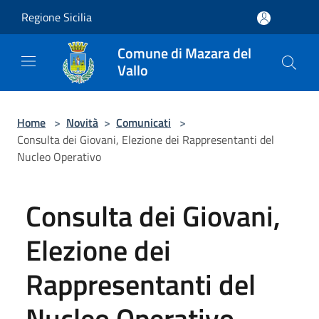
Salta al contenuto principale
Regione Sicilia
Comune di Mazara del
Vallo
Home
>
Novità
>
Comunicati
>
Consulta dei Giovani, Elezione dei Rappresentanti del
Nucleo Operativo
Consulta dei Giovani,
Elezione dei
Rappresentanti del
Nucleo Operativo