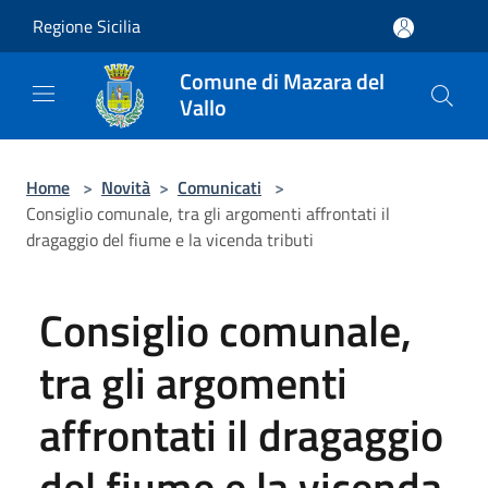
Salta al contenuto principale
Regione Sicilia
Comune di Mazara del
Vallo
Home
>
Novità
>
Comunicati
>
Consiglio comunale, tra gli argomenti affrontati il
dragaggio del fiume e la vicenda tributi
Consiglio comunale,
tra gli argomenti
affrontati il dragaggio
del fiume e la vicenda