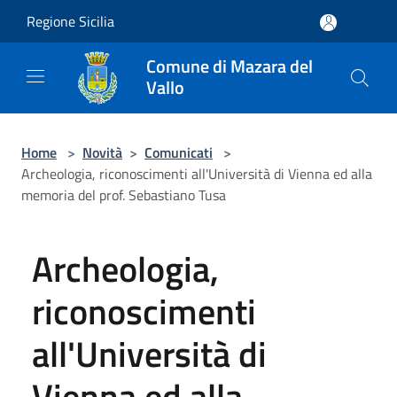
Salta al contenuto principale
Regione Sicilia
Comune di Mazara del
Vallo
Home
>
Novità
>
Comunicati
>
Archeologia, riconoscimenti all'Università di Vienna ed alla
memoria del prof. Sebastiano Tusa
Archeologia,
riconoscimenti
all'Università di
Vienna ed alla