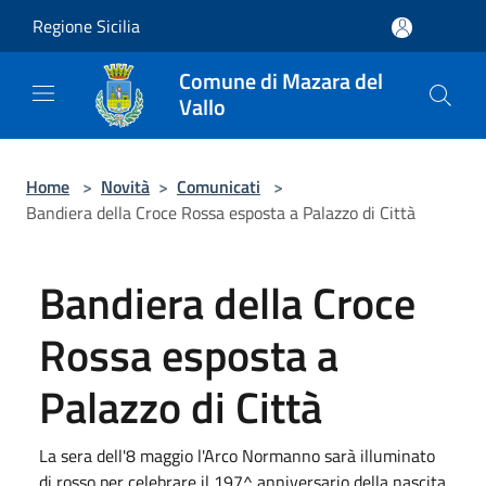
Salta al contenuto principale
Regione Sicilia
Comune di Mazara del
Vallo
Home
>
Novità
>
Comunicati
>
Bandiera della Croce Rossa esposta a Palazzo di Città
Bandiera della Croce
Rossa esposta a
Palazzo di Città
La sera dell'8 maggio l'Arco Normanno sarà illuminato
di rosso per celebrare il 197^ anniversario della nascita