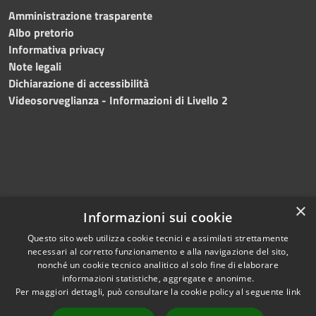
Amministrazione trasparente
Albo pretorio
Informativa privacy
Note legali
Dichiarazione di accessibilità
Videosorveglianza - Informazioni di Livello 2
×
Informazioni sui cookie
Questo sito web utilizza cookie tecnici e assimilati strettamente
necessari al corretto funzionamento e alla navigazione del sito,
RSS
Copyright © 2024 •
nonché un cookie tecnico analitico al solo fine di elaborare
Accessibilità
Comune di Mazara del
informazioni statistiche, aggregate e anonime.
Per maggiori dettagli, può consultare la cookie policy al seguente
link
Privacy
Vallo
• Powered
Cookie
by
Municipium
•
Redazione