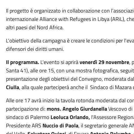
Il progetto è organizzato in collaborazione con l’associazi
internazionale Alliance with Refugees in Libya (ARiL), che 
altri paesi del Nord Africa.
L'obiettivo della campagna è creare le condizioni per l'ev
difensori dei diritti umani.
Il programma.
L'evento si aprirà
venerdì 29 novembre
, 
Santa 41), alle ore 15, con una mostra fotografica, segu
presentazione degli obiettivi del Convegno, moderata dal
Ciulla
, alla quale parteciperà anche il Sindaco di Mazara 
Alle ore 17 avrà inizio la tavola rotonda moderata dal con
partecipazione di:
mons. Angelo Giurdanella
Vescovo di 
sindaco di Palermo
Leoluca Orlando,
l'Assessore Regiona
Presidente ARS
Nuccio di Paola
, il segretario generale A
del Vallo,
Salvatore Quinci
, di Favara
Antonio Palumbo
,