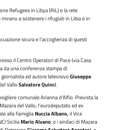
one Refugees in Libya (RiL) e la rete
mirano a sostenere i rifugiati in Libia e in
acuazione sicura e l'accoglienza di questi
presso il Centro Operatori di Pace (via Casa
ita da una conferenza stampa di
 giornalista ed autore televisivo
Giuseppe
del Vallo
Salvatore Quinci
.
sigliere comunale Arianna d'Alfio. Prevista la
Mazara del Vallo, l’eurodeputato ed ex
le alla Famiglia
Nuccia Albano,
il Vice
NCI Sicilia
Mario Alvano
, e i sindaci di Mazara
 di Petrosino
Giacomo Salvatore Anastasi
, e