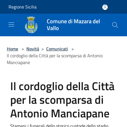
Salta al contenuto principale
Regione Sicilia
Comune di Mazara del
Vallo
Home
>
Novità
>
Comunicati
>
Il cordoglio della Città per la scomparsa di Antonio
Manciapane
Il cordoglio della Città
per la scomparsa di
Antonio Manciapane
Stamani i funerali dello storico custode dello stadio