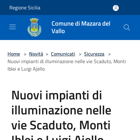
Salta al contenuto principale
Regione Sicilia
Comune di Mazara del
Vallo
Home
>
Novità
>
Comunicati
>
Sicurezza
>
Nuovi impianti di illuminazione nelle vie Scaduto, Monti
Iblei e Luigi Ajello
Nuovi impianti di
illuminazione nelle
vie Scaduto, Monti
Iblei e Luigi Ajello