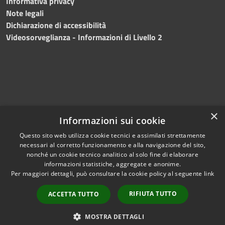
Informativa privacy
Note legali
Dichiarazione di accessibilità
Videosorveglianza - Informazioni di Livello 2
×
Informazioni sui cookie
Questo sito web utilizza cookie tecnici e assimilati strettamente
necessari al corretto funzionamento e alla navigazione del sito,
RSS
Copyright © 2024 •
nonché un cookie tecnico analitico al solo fine di elaborare
Accessibilità
Comune di Mazara del
informazioni statistiche, aggregate e anonime.
Per maggiori dettagli, può consultare la cookie policy al seguente
link
Privacy
Vallo
• Powered
Cookie
by
Municipium
•
Redazione
RIFIUTA TUTTO
ACCETTA TUTTO
Mappa del sito
Fatturazione Elettronica
MOSTRA DETTAGLI