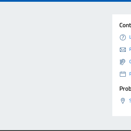
Cont
Prob