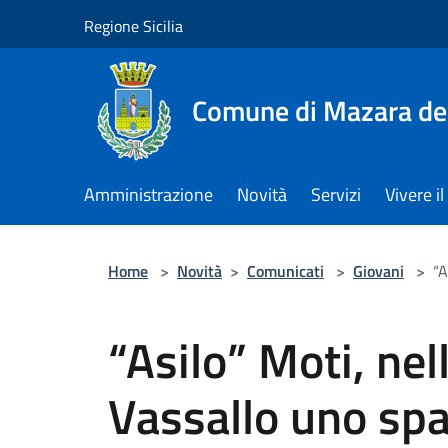
Salta al contenuto principale
Regione Sicilia
Comune di Mazara del
Amministrazione
Novità
Servizi
Vivere 
Home
>
Novità
>
Comunicati
>
Giovani
>
“A
“Asilo” Moti, nel
Vassallo uno spa