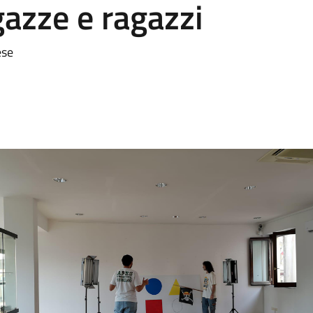
gazze e ragazzi
ese