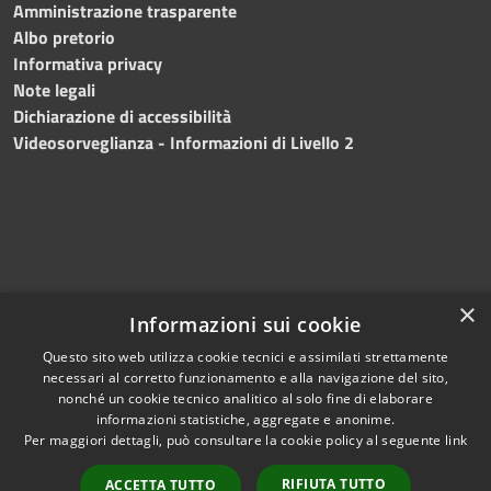
Amministrazione trasparente
Albo pretorio
Informativa privacy
Note legali
Dichiarazione di accessibilità
Videosorveglianza - Informazioni di Livello 2
×
Informazioni sui cookie
Questo sito web utilizza cookie tecnici e assimilati strettamente
necessari al corretto funzionamento e alla navigazione del sito,
RSS
Copyright © 2024 •
nonché un cookie tecnico analitico al solo fine di elaborare
Accessibilità
Comune di Mazara del
informazioni statistiche, aggregate e anonime.
Per maggiori dettagli, può consultare la cookie policy al seguente
link
Privacy
Vallo
• Powered
Cookie
by
Municipium
•
Redazione
RIFIUTA TUTTO
ACCETTA TUTTO