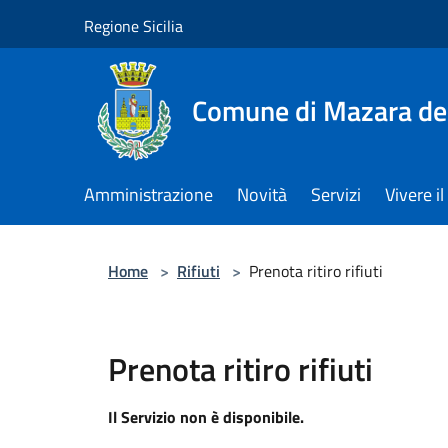
Salta al contenuto principale
Regione Sicilia
Comune di Mazara del
Amministrazione
Novità
Servizi
Vivere 
Home
>
Rifiuti
>
Prenota ritiro rifiuti
Prenota ritiro rifiuti
Il Servizio non è disponibile.