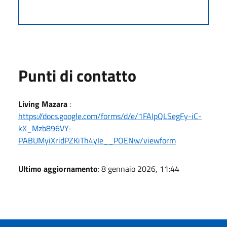
Punti di contatto
Living Mazara
:
https://docs.google.com/forms/d/e/1FAIpQLSegFy-iC-
kX_Mzb896VY-
PABUMyiXridPZKiTh4yIe__POENw/viewform
Ultimo aggiornamento
: 8 gennaio 2026, 11:44