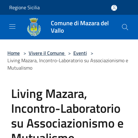
Salta al contenuto principale
Regione Sicilia
Comune di Mazara del
Vallo
Home
>
Vivere il Comune
>
Eventi
>
Living Mazara, Incontro-Laboratorio su Associazionismo e
Mutualismo
Living Mazara,
Incontro-Laboratorio
su Associazionismo e
Mutualismo