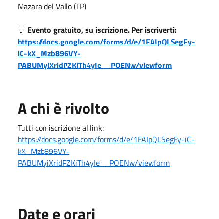
Mazara del Vallo (TP)
💬
Evento gratuito, su iscrizione. Per iscriverti:
https://docs.google.com/forms/d/e/1FAIpQLSegFy-
iC-kX_Mzb896VY-
PABUMyiXridPZKiTh4yIe__POENw/viewform
A chi è rivolto
Tutti con iscrizione al link:
https://docs.google.com/forms/d/e/1FAIpQLSegFy-iC-
kX_Mzb896VY-
PABUMyiXridPZKiTh4yIe__POENw/viewform
Date e orari