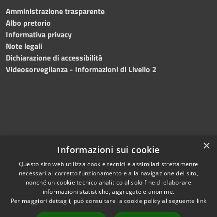
Amministrazione trasparente
Albo pretorio
Informativa privacy
Note legali
Dichiarazione di accessibilità
Videosorveglianza - Informazioni di Livello 2
×
Informazioni sui cookie
Questo sito web utilizza cookie tecnici e assimilati strettamente
necessari al corretto funzionamento e alla navigazione del sito,
RSS
Copyright © 2024 •
nonché un cookie tecnico analitico al solo fine di elaborare
Accessibilità
Comune di Mazara del
informazioni statistiche, aggregate e anonime.
Per maggiori dettagli, può consultare la cookie policy al seguente
link
Privacy
Vallo
• Powered
Cookie
by
Municipium
•
Redazione