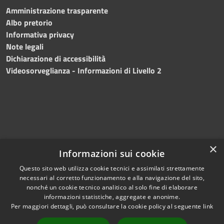
Amministrazione trasparente
Albo pretorio
Informativa privacy
Note legali
Dichiarazione di accessibilità
Videosorveglianza - Informazioni di Livello 2
×
Informazioni sui cookie
Questo sito web utilizza cookie tecnici e assimilati strettamente
necessari al corretto funzionamento e alla navigazione del sito,
RSS
Copyright © 2024 •
nonché un cookie tecnico analitico al solo fine di elaborare
Accessibilità
Comune di Mazara del
informazioni statistiche, aggregate e anonime.
Per maggiori dettagli, può consultare la cookie policy al seguente
link
Privacy
Vallo
• Powered
Cookie
by
Municipium
•
Redazione