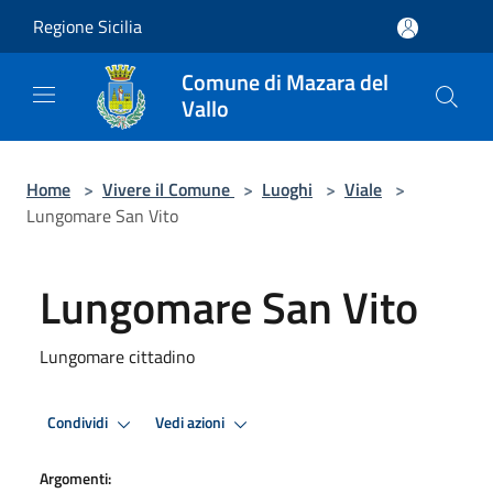
Salta al contenuto principale
Regione Sicilia
Comune di Mazara del
Vallo
Home
>
Vivere il Comune
>
Luoghi
>
Viale
>
Lungomare San Vito
Lungomare San Vito
Lungomare cittadino
Condividi
Vedi azioni
Argomenti: