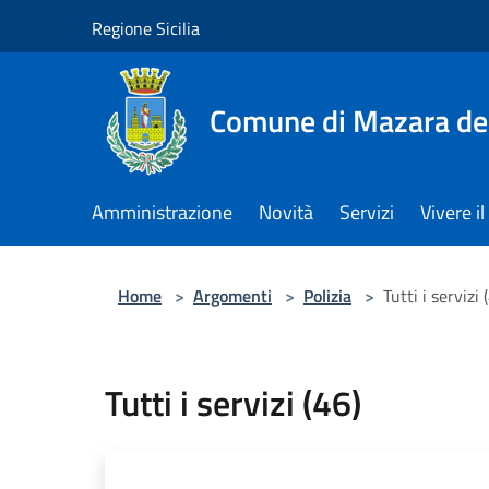
Salta al contenuto principale
Regione Sicilia
Comune di Mazara del
Amministrazione
Novità
Servizi
Vivere 
Home
>
Argomenti
>
Polizia
>
Tutti i servizi 
Tutti i servizi (46)