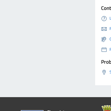
Cont
Prob