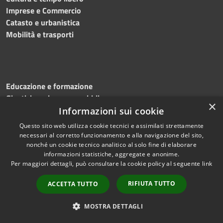
Imprese e Commercio
Catasto e urbanistica
Mobilità e trasporti
Educazione e formazione
Giustizia e sicurezza pubblica
×
Tributi,finanze e contravvenzioni
Informazioni sui cookie
Ambiente
Questo sito web utilizza cookie tecnici e assimilati strettamente
Salute, benessere e assistenza
necessari al corretto funzionamento e alla navigazione del sito,
Autorizzazioni
nonché un cookie tecnico analitico al solo fine di elaborare
informazioni statistiche, aggregate e anonime.
Per maggiori dettagli, può consultare la cookie policy al seguente
link
NOVITÀ
RIFIUTA TUTTO
ACCETTA TUTTO
Notizie
MOSTRA DETTAGLI
Comunicati
Avvisi