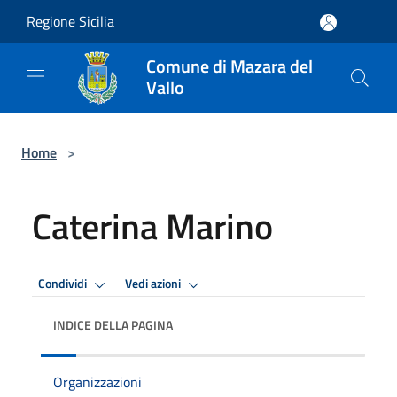
Salta al contenuto principale
Regione Sicilia
Comune di Mazara del
Vallo
Home
>
Caterina Marino
Condividi
Vedi azioni
INDICE DELLA PAGINA
Organizzazioni